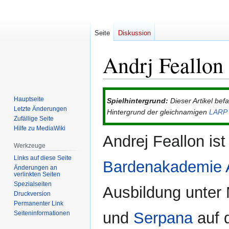
Seite
Diskussion
Andrj Feallon
Zur
Zur
Hauptseite
Spielhintergrund:
Dieser Artikel bef
Navigation
Suche
Letzte Änderungen
Hintergrund der gleichnamigen
LARP
springen
springen
Zufällige Seite
Hilfe zu MediaWiki
Andrej Feallon is
Werkzeuge
Links auf diese Seite
Bardenakademie A
Änderungen an
verlinkten Seiten
Spezialseiten
Ausbildung unter 
Druckversion
Permanenter Link
und
Serpana
auf 
Seiten­­informationen