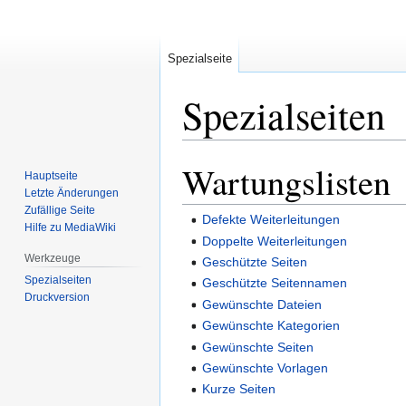
Spezialseite
Spezialseiten
Wartungslisten
Zur
Zur
Hauptseite
Navigation
Suche
Letzte Änderungen
springen
springen
Zufällige Seite
Defekte Weiterleitungen
Hilfe zu MediaWiki
Doppelte Weiterleitungen
Werkzeuge
Geschützte Seiten
Spezialseiten
Geschützte Seitennamen
Druckversion
Gewünschte Dateien
Gewünschte Kategorien
Gewünschte Seiten
Gewünschte Vorlagen
Kurze Seiten