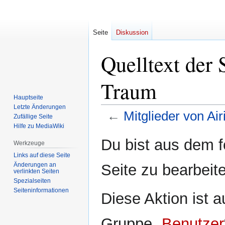
Seite
Diskussion
Quelltext der 
Traum
Hauptseite
Letzte Änderungen
←
Mitglieder von Ai
Zufällige Seite
Hilfe zu MediaWiki
Zur
Zur
Du bist aus dem f
Werkzeuge
Navigation
Suche
Links auf diese Seite
springen
springen
Änderungen an
Seite zu bearbeit
verlinkten Seiten
Spezialseiten
Seiten­­informationen
Diese Aktion ist a
Gruppe „
Benutzer